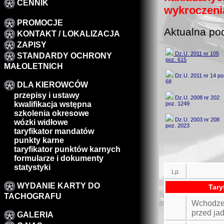
CENNIK
wykroczeni
PROMOCJE
Aktualna po
KONTAKT / LOKALIZACJA
ZAPISY
Dz.U. 2011 nr 105
STANDARDY OCHRONY
poz. 615
MAŁOLETNICH
Dz.U. 2011 nr 14 po
68
DLA KIEROWCÓW
przepisy i ustawy
Dz.U. 2008 nr 202
kwalifikacja wstępna
poz. 1249
szkolenia okresowe
Dz.U. 2003 nr 208
wózki widłowe
poz. 2023
taryfikator mandatów
punkty karne
taryfikator punktów karnych
formularze i dokumenty
statystyki
Lp.
WYDANIE KARTY DO
Tary
TACHOGRAFU
Wchodzen
przed ja
GALERIA