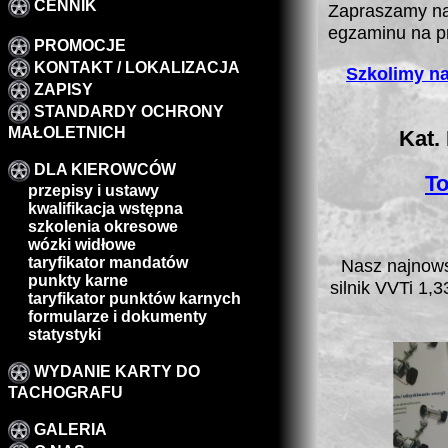
CENNIK
Zapraszamy na
egzaminu na p
PROMOCJE
KONTAKT / LOKALIZACJA
Szkolimy na
ZAPISY
STANDARDY OCHRONY
MAŁOLETNICH
Kat.
DLA KIEROWCÓW
To
przepisy i ustawy
kwalifikacja wstępna
szkolenia okresowe
wózki widłowe
taryfikator mandatów
Nasz najnow
punkty karne
silnik VVTi 1,
taryfikator punktów karnych
formularze i dokumenty
statystyki
WYDANIE KARTY DO
TACHOGRAFU
GALERIA