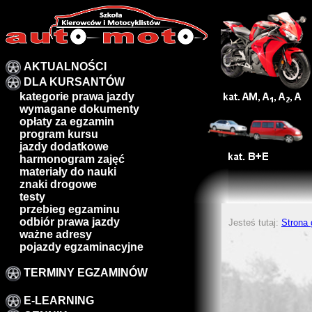
AKTUALNOŚCI
DLA KURSANTÓW
kategorie prawa jazdy
wymagane dokumenty
opłaty za egzamin
program kursu
jazdy dodatkowe
harmonogram zajęć
materiały do nauki
znaki drogowe
testy
przebieg egzaminu
odbiór prawa jazdy
Jesteś tutaj:
Strona
ważne adresy
pojazdy egzaminacyjne
TERMINY EGZAMINÓW
E-LEARNING