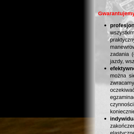
Gwarantujemy
profesj
wszystk
praktyczn
manewrow
zadania (
jazdy, ws
efektywn
można si
zwracamy
oczekiwa
egzamin
czynnośc
konieczni
indywid
zakończe
elastyczn