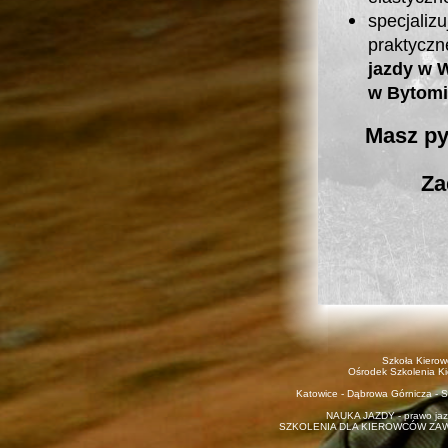
specjal
praktycz
jazdy w 
w Bytom
Masz py
Za
Szkoła Kiero
Ośrodek Szkolenia K
Katowice - Dąbrowa Górnicza - Si
NAUKA JAZDY - prawo jazd
SZKOLENIA DLA KIEROWCÓW ZAWODO